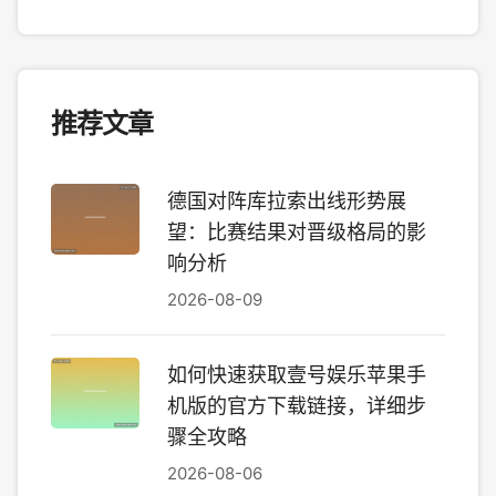
推荐文章
德国对阵库拉索出线形势展
望：比赛结果对晋级格局的影
响分析
2026-08-09
如何快速获取壹号娱乐苹果手
机版的官方下载链接，详细步
骤全攻略
2026-08-06