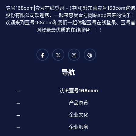
壹号168com|壹号在线登录 - (中国)黔东南壹号168com咨询
股份有限公司欢迎您，一起来感受壹号网站app带来的快乐！
欢迎来到壹号168com和我们一起体验壹号在线登录、壹号官
网登录最优质的在线服务！！！
导航
认识
壹号168com
产品总览
企业文化
企业服务