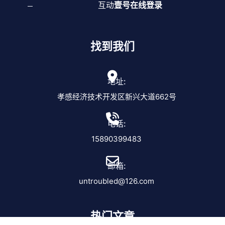
互动
壹号在线登录
找到我们
地址:
孝感经济技术开发区新兴大道662号
电话:
15890399483
邮箱:
untroubled@126.com
热门文章