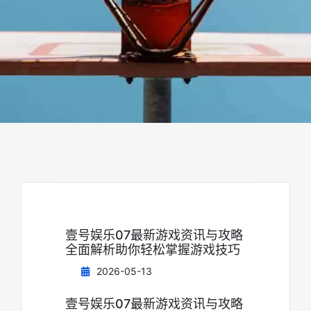
壹号娱乐07最新游戏资讯与攻略
全面解析助你轻松掌握游戏技巧
2026-05-13
壹号娱乐07最新游戏资讯与攻略