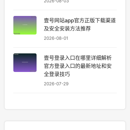
2026-08-03
壹号网站app官方正版下载渠道
及安全安装方法推荐
2026-08-01
壹号登录入口在哪里详细解析
官方登录入口的最新地址和安
全登录技巧
2026-07-29