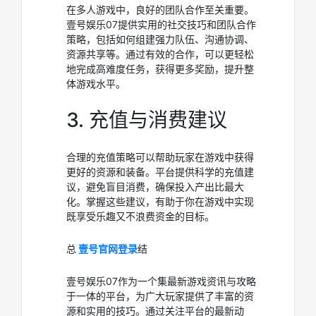
在多人游戏中，良好的团队合作至关重要。
壹号娱乐07提供实用的社交技巧和团队合作
策略，包括如何组建强力队伍、沟通协调、
资源共享等。通过有效的合作，可以更轻松
地完成高难度任务，获得更多奖励，提升整
体游戏水平。
3. 充值与消费建议
合理的充值策略可以帮助玩家在游戏中获得
更好的资源和装备。平台提供科学的充值建
议，避免盲目消费，确保投入产出比最大
化。掌握这些建议，有助于你在游戏中实现
既享受乐趣又不浪费资金的目标。
总
壹号官网登录
结
壹号娱乐07作为一个集最新游戏资讯与攻略
于一体的平台，为广大玩家提供了丰富的资
源和实用的技巧。通过关注平台的最新动