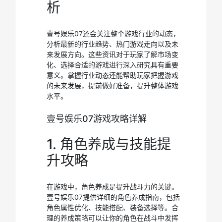
析
壹号娱乐07还会关注整个游戏行业的动态，
分析最新的行业趋势、热门游戏走向以及未
来发展方向。这些资讯对于玩家了解市场变
化、选择合适的游戏进行深入研究具有重要
意义。掌握行业动态还能帮助玩家把握游戏
的未来发展，提前做好准备，提升整体游戏
水平。
壹号娱乐07游戏攻略详解
1. 角色养成与技能提
升攻略
在游戏中，角色养成是提升战斗力的关键。
壹号娱乐07提供详细的角色养成指南，包括
角色属性优化、技能搭配、装备选择等。合
理的养成策略可以让你的角色在战斗中发挥