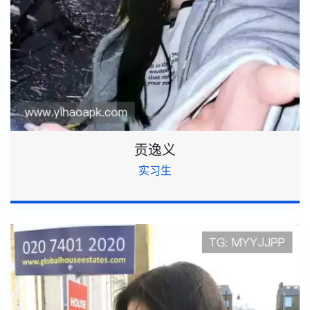
贡逸义
实习生