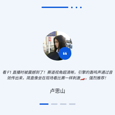
看 F1 直播时被震撼到了！赛道视角超清晰，引擎的轰鸣声通过音
效传出来，简直像坐在现场看比赛一样刺激🏎️，强烈推荐！
卢思山