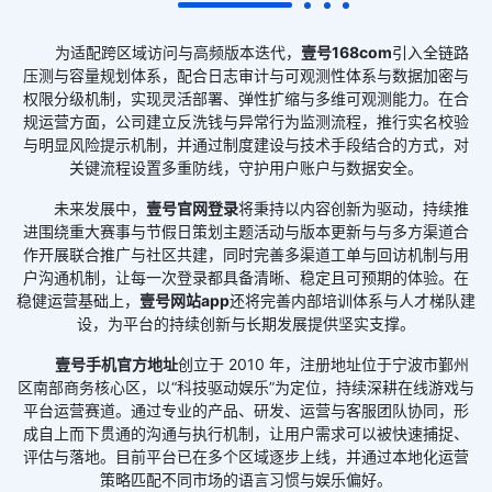
为适配跨区域访问与高频版本迭代，
壹号168com
引入全链路
压测与容量规划体系，配合日志审计与可观测性体系与数据加密与
权限分级机制，实现灵活部署、弹性扩缩与多维可观测能力。在合
规运营方面，公司建立反洗钱与异常行为监测流程，推行实名校验
与明显风险提示机制，并通过制度建设与技术手段结合的方式，对
关键流程设置多重防线，守护用户账户与数据安全。
未来发展中，
壹号官网登录
将秉持以内容创新为驱动，持续推
进围绕重大赛事与节假日策划主题活动与版本更新与与多方渠道合
作开展联合推广与社区共建，同时完善多渠道工单与回访机制与用
户沟通机制，让每一次登录都具备清晰、稳定且可预期的体验。在
稳健运营基础上，
壹号网站app
还将完善内部培训体系与人才梯队建
设，为平台的持续创新与长期发展提供坚实支撑。
壹号手机官方地址
创立于 2010 年，注册地址位于宁波市鄞州
区南部商务核心区，以“科技驱动娱乐”为定位，持续深耕在线游戏与
平台运营赛道。通过专业的产品、研发、运营与客服团队协同，形
成自上而下贯通的沟通与执行机制，让用户需求可以被快速捕捉、
评估与落地。目前平台已在多个区域逐步上线，并通过本地化运营
策略匹配不同市场的语言习惯与娱乐偏好。